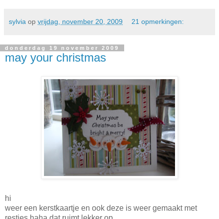
sylvia
op
vrijdag, november 20, 2009
21 opmerkingen:
donderdag 19 november 2009
may your christmas
hi
weer een kerstkaartje en ook deze is weer gemaakt met
restjes haha dat ruimt lekker op...