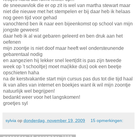
de sneeuwvlok die er op zit is wel van martha stewart maar
niet die nieuwe met het stempelen er bij daar heb ik helaas
nog geen tijd voor gehad
vanochtend ben ik naar een bijeenkomst op school van mijn
jongste geweest
daar heb ik al wat gebaren geleerd en ben druk aan het
oefenen
mijn zoontje is niet doof maar heeft wel ondersteunende
gebarentaal nodig
en aangezien hij lekker snel leert(dit is pas zijn tweede
week op 't schooltje) moet ma(ikke dus) ook een beetje
opschieten haha
na de kerstvakantie start mijn cursus pas dus tot die tijd haal
ik van alles van internet en boekjes want ik wil mijn zoontje
natuurlijk wel begrijpen!
bedankt weer voor het langskomen!
groetjes syl
sylvia
op
donderdag, november 19, 2009
15 opmerkingen:
woensdag 18 november 2009