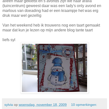
alleen maar gekletst en s avonds zijn we naar aralia
(tuincentrum) geweest daar was een lady's only avond en
marlous van doeading had er een kraampje het was erg
druk maar wel gezellig
Van het weekend heb ik trouwens nog een taart gemaakt
maar dat kun je lezen op mijn andere blog tante taart
liefs syl
sylvia
op
woensdag, november 18, 2009
10 opmerkingen: