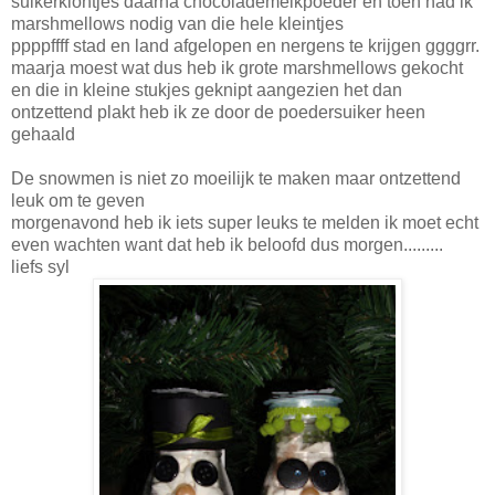
suikerklontjes daarna chocolademelkpoeder en toen had ik
marshmellows nodig van die hele kleintjes
ppppffff stad en land afgelopen en nergens te krijgen ggggrr.
maarja moest wat dus heb ik grote marshmellows gekocht
en die in kleine stukjes geknipt aangezien het dan
ontzettend plakt heb ik ze door de poedersuiker heen
gehaald
De snowmen is niet zo moeilijk te maken maar ontzettend
leuk om te geven
morgenavond heb ik iets super leuks te melden ik moet echt
even wachten want dat heb ik beloofd dus morgen.........
liefs syl