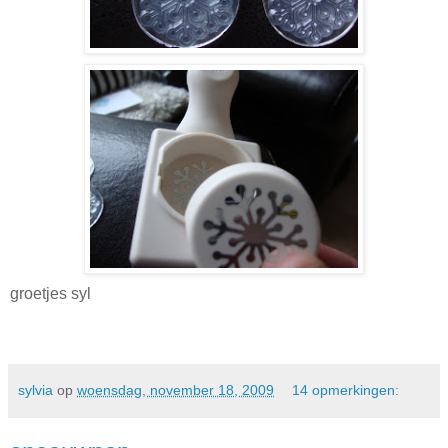
groetjes syl
sylvia
op
woensdag, november 18, 2009
14 opmerkingen: